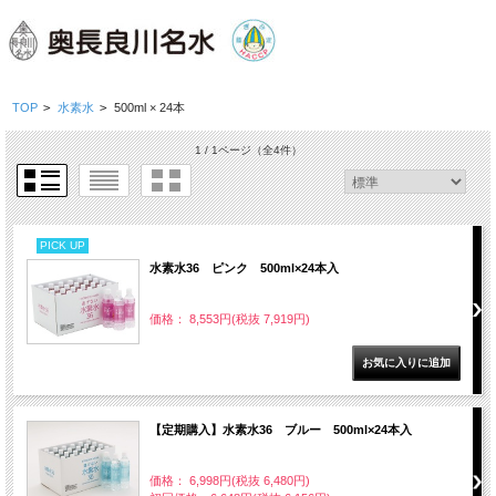
TOP
>
水素水
>
500ml × 24本
1 / 1ページ
（全4件）
PICK UP
水素水36 ピンク 500ml×24本入
価格： 8,553円(税抜 7,919円)
【定期購入】水素水36 ブルー 500ml×24本入
価格： 6,998円(税抜 6,480円)