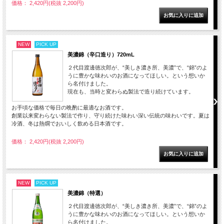
価格： 2,420円(税抜 2,200円)
NEW
PICK UP
美濃錦（辛口造り）720mL
２代目渡邊徳次郎が、“美しき濃き所、美濃”で、“錦”のよ
うに豊かな味わいのお酒になってほしい。という想いか
ら名付けました。
現在も、当時と変わらぬ製法で造り続けています。
お手頃な価格で毎日の晩酌に最適なお酒です。
創業以来変わらない製法で作り、守り続けた味わい深い伝統の味わいです。夏は
冷酒、冬は熱燗でおいしく飲める日本酒です。
価格： 2,420円(税抜 2,200円)
NEW
PICK UP
美濃錦（特選）
２代目渡邊徳次郎が、“美しき濃き所、美濃”で、“錦”のよ
うに豊かな味わいのお酒になってほしい。という想いか
ら名付けました。