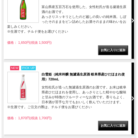
富山県産五百万石を使用した、女性杜氏が造る濾過生原
酒のお酒です。
あっさりスッキリとしたのど越しの良いの純米酒。しぼ
ったそのままをビン詰めしたお酒そのままの味わいをお
楽しみください。
※生酒です。チルド便をお選びください
価格： 1,650円(税抜 1,500円)
NEW
PICK UP
白雪姫（純米吟醸 無濾過生原酒 岐阜県産ひだほまれ使
用）720mL
女性杜氏が造った無濾過生原酒のお酒です。お米は岐阜
県産ひだほまれを使用し、あっさりとした軽やかな酸味
と甘みが特徴のフルーティーなお酒です。香りもよく、
日本酒が苦手な方でもおいしく飲んでいただけます。
※生酒です。ご注文の際は、チルド便をお選びください
価格： 1,870円(税抜 1,700円)