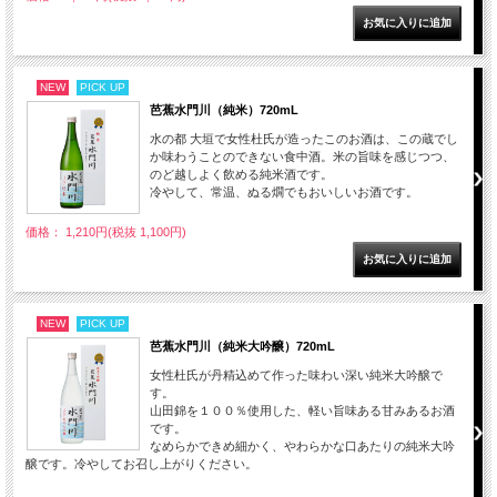
NEW
PICK UP
芭蕉水門川（純米）720mL
水の都 大垣で女性杜氏が造ったこのお酒は、この蔵でし
か味わうことのできない食中酒。米の旨味を感じつつ、
のど越しよく飲める純米酒です。
冷やして、常温、ぬる燗でもおいしいお酒です。
価格： 1,210円(税抜 1,100円)
NEW
PICK UP
芭蕉水門川（純米大吟醸）720mL
女性杜氏が丹精込めて作った味わい深い純米大吟醸で
す。
山田錦を１００％使用した、軽い旨味ある甘みあるお酒
です。
なめらかできめ細かく、やわらかな口あたりの純米大吟
醸です。冷やしてお召し上がりください。