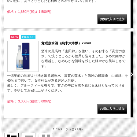
鮎の他に、あっさりとしたお料理との相性が良いお酒です。
価格： 1,650円(税抜 1,500円)
NEW
PICK UP
覚眠森水酒（純米大吟醸）720mL
酒米の最高峰「山田錦」を使い、そのお米を「高賀の森
水」で洗うところから使用し造りました。きめの細やか
な喉越し、なめらかな旨味を残した軽やかな美味しさで
す。
一億年前の地層より湧き出る超軟水「高賀の森水」と酒米の最高峰「山田錦」を
40％まで磨いて、女性杜氏が造る純米大吟醸。
優しく、フルーティーな香りで、甘さの中に旨味を感じる逸品となっておりま
す。冷やしてお召し上がりください。
価格： 3,300円(税抜 3,000円)
1 / 2ページ
（全21件）