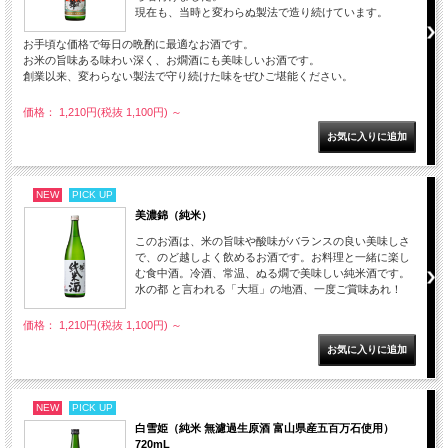
現在も、当時と変わらぬ製法で造り続けています。
お手頃な価格で毎日の晩酌に最適なお酒です。
お米の旨味ある味わい深く、お燗酒にも美味しいお酒です。
創業以来、変わらない製法で守り続けた味をぜひご堪能ください。
価格： 1,210円(税抜 1,100円)
～
NEW
PICK UP
美濃錦（純米）
このお酒は、米の旨味や酸味がバランスの良い美味しさ
で、のど越しよく飲めるお酒です。お料理と一緒に楽し
む食中酒。冷酒、常温、ぬる燗で美味しい純米酒です。
水の都 と言われる「大垣」の地酒、一度ご賞味あれ！
価格： 1,210円(税抜 1,100円)
～
NEW
PICK UP
白雪姫（純米 無濾過生原酒 富山県産五百万石使用）
720mL