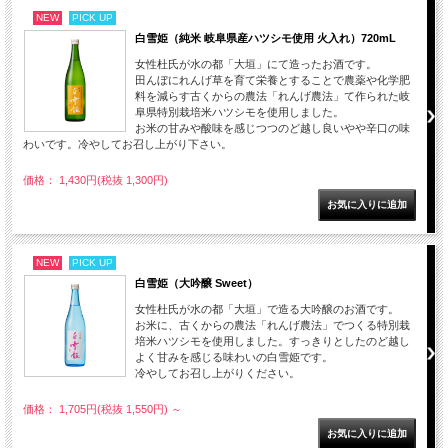
NEW
PICK UP
白雪姫（純米 岐阜県産ハツシモ使用 火入れ）720mL
女性杜氏が水の都「大垣」にて造ったお酒です。
田んぼにれんげ草を育て栄養とすることで農薬や化学肥
料を減らす古くからの農法「れんげ農法」て作られた岐
阜県特別栽培米ハツシモを使用しました。
お米の甘みや酸味を感じつつのど越し良いやや辛口の味
わいです。冷やしてお召し上がり下さい。
価格： 1,430円(税抜 1,300円)
NEW
PICK UP
白雪姫（大吟醸 Sweet）
女性杜氏が水の都「大垣」で造る大吟醸のお酒です。
お米に、古くからの農法「れんげ農法」でつくる特別栽
培米ハツシモを使用しました。すっきりとしたのど越し
よく甘みを感じる味わいの白雪姫です。
冷やしてお召し上がりください。
価格： 1,705円(税抜 1,550円)
～