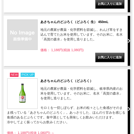
あさちゃんのどぶろく（どぶろく 生） 450mL
地元の農家が農薬・化学肥料を節減し、れんげ草をすき
込んで育てたお米を使用しています。そのお米に、名水
「高賀の森水」を使用し造りました。
価格： 1,188円(税抜 1,080円)
NEW
PICK UP
あさちゃんのどぶろく（どぶろく）
地元の農家が農薬・化学肥料を節減し、岐阜県内産のお
米を使用しています。そのお米に、名水「高賀の森水」
を使用し造りました。
モロミを一切しぼらず、お米の粒々とした食感がそのま
ま残っている「あさちゃんのどぶろく」。あっさりした、ほんのり甘みを感じる
食感のあるどぶろくです。食中酒としても美味しくお飲みいただけます。
冷やしてよく振ってからお飲みください。
価格： 1,188円(税抜 1,080円)
～