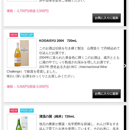
みや旨味を是非ご堪能ください。
価格： 2,750円(税抜 2,500円)
NEW
PICK UP
KODAISYU 2004 720mL
このお酒は伝統を引き継ぐ製法 山廃造り で丹精込めて
仕込んだお酒です。
2004年に造られた黄金色に輝くこのお酒は、歳月ととも
に蔵の中でじっり熟成され深みを増したお酒です。
2017年 歴史ある大会I.W.C（Internashonal Wine
Challenge）で銀賞を受賞しました。
味わい深いお酒をゆっくりとお楽しみください。
価格： 5,500円(税抜 5,000円)
NEW
PICK UP
清流の国（純米）720mL
地元の農家が農薬・化学肥料を節減し、れんげ草をすき
込んで育てたお米を使用しています。そのお米に、名水