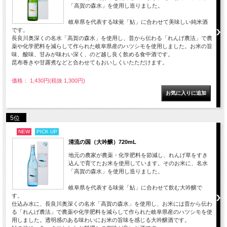
「高賀の森水」を使用し造りました。
岐阜県を代表する味覚「鮎」に合わせて美味しい純米酒
です。
長良川奥深くの名水「高賀の森水」を使用し、昔から伝わる「れんげ農法」で農
薬や化学肥料を減らして作られた岐阜県産のハツシモを使用しました。お米の旨
味、酸味、甘みが味わい深く、のど越し良く飲める食中酒です。
昆布巻きや甘露煮などと合わせてもおいしくいたただけます。
価格： 1,430円(税抜 1,300円)
5位
NEW
PICK UP
清流の国（大吟醸）720mL
地元の農家が農薬・化学肥料を節減し、れんげ草をすき
込んで育てたお米を使用しています。そのお米に、名水
「高賀の森水」を使用し造りました。
岐阜県を代表する味覚「鮎」に合わせて飲む大吟醸で
す。
仕込み水に、長良川奥深くの名水「高賀の森水」を使用し、お米には昔から伝わ
る「れんげ農法」で農薬や化学肥料を減らして作られた岐阜県産のハツシモを使
用しました。透明感のある味わいにお米の旨味を感じる大吟醸酒です。