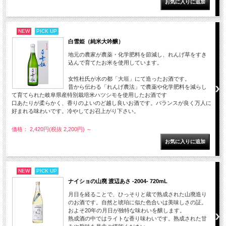
NEW
PICK UP
白雪姫（純米大吟醸）
地元の農家が農薬・化学肥料を節減し、れんげ草をすき
込んで育てたお米を使用しています。
女性杜氏が水の都「大垣」にて造ったお酒です。
昔から伝わる「れんげ農法」で農薬や化学肥料を減らし
て育てられた岐阜県産特別栽培米ハツシモを使用したお酒です
口あたりが柔らかく、香りのよいのど越し良いお酒です。バランスが良く万人に
好まれる味わいです。冷やしてお召上がり下さい。
価格： 2,420円(税抜 2,200円)
～
NEW
PICK UP
ナイショの山廃 渡辺あさ -2004- 720mL
月日を経ることで、ひっそりと蔵で熟成された山廃造り
のお酒です。自然と琥珀に似た色合いは美味しさの証。
およそ20年の月日が独特な味わいを醸します。
熟成酒の中ではライトな香り味わいです。熟成された甘