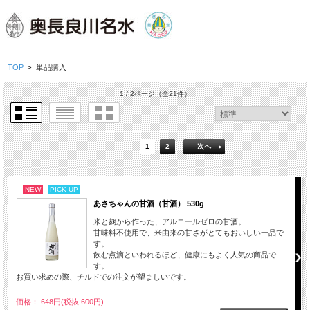
TOP
>
単品購入
1 / 2ページ
（全21件）
1
2
次へ
NEW
PICK UP
あさちゃんの甘酒（甘酒） 530g
米と麹から作った、アルコールゼロの甘酒。
甘味料不使用で、米由来の甘さがとてもおいしい一品で
す。
飲む点滴といわれるほど、健康にもよく人気の商品で
す。
お買い求めの際、チルドでの注文が望ましいです。
価格： 648円(税抜 600円)