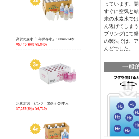
っています。開
すぐに空気と結
来の水素水では
ん逃げてしまう
ブリングにて発
高賀の森水「5年保存水」 500ml×24本
の製法では、ア
¥5,443
(税抜 ¥5,040)
んどでした。
水素水36 ピンク 350ml×24本入
¥7,257
(税抜 ¥6,719)