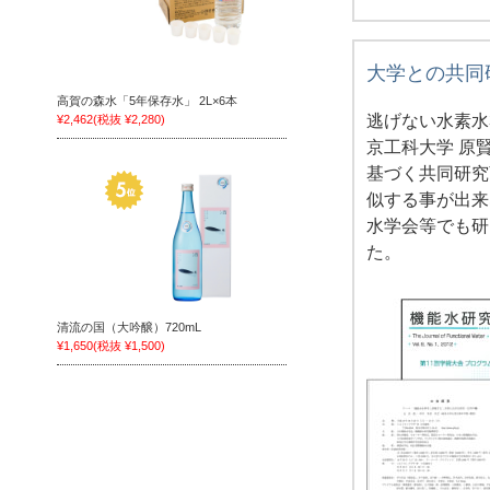
大学との共同
高賀の森水「5年保存水」 2L×6本
逃げない水素水
¥2,462
(税抜 ¥2,280)
京工科大学 原
基づく共同研究
似する事が出来
水学会等でも研
た。
清流の国（大吟醸）720mL
¥1,650
(税抜 ¥1,500)