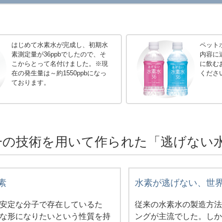
はじめて水素水が完成し、初期水
ペット
素測定量が36ppbでしたので、そ
内容に
こからとって名付けました。※現
に飲む
在の発生量は～約1550ppbになっ
くださ
ております。
一の技術を用いて作られた
「逃げない水
素
水素が逃げない、世
安定な分子で存在しているた
従来の水素水の製造方
な形になりたいという性質を持
ングが主流でした。し