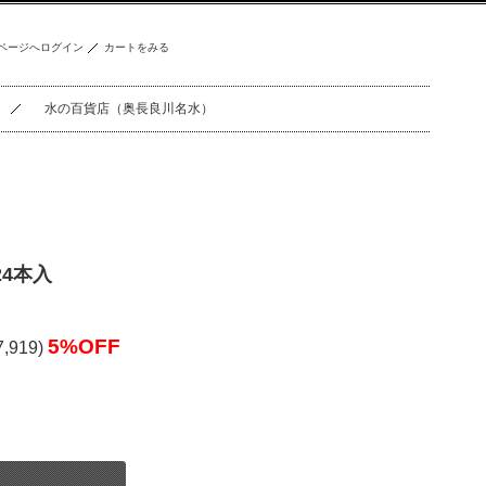
ページへログイン
カートをみる
水の百貨店（奥長良川名水）
24本入
5%OFF
,919)