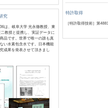
特許取得
研究
［特許取得技術］第48814
36は、岐阜大学 光永徹教授、東
賢二教授と提携し、実証データに
商品です。世界で唯一の誰も真
ない水素包含水です。日本機能
究成果を発表させて頂きまし