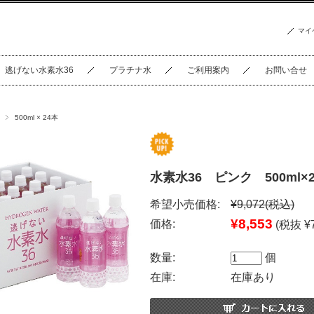
マイ
逃げない水素水36
プラチナ水
ご利用案内
お問い合せ
500ml × 24本
水素水36 ピンク 500ml×
希望小売価格:
¥9,072
(税込)
¥8,553
価格:
(税抜 ¥7
数量:
個
在庫:
在庫あり