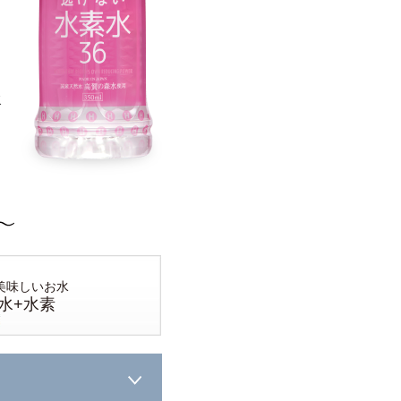
水
美味しいお水
水+水素