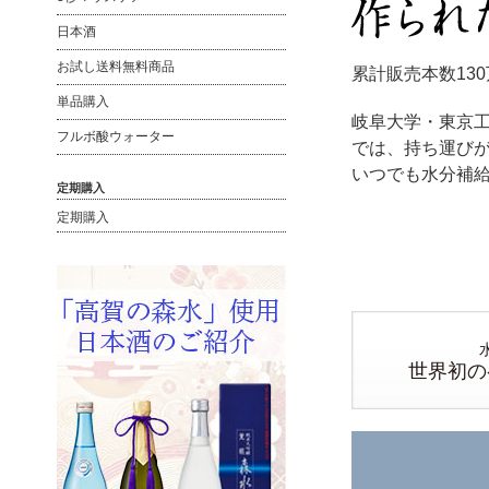
日本酒
お試し送料無料商品
累計販売本数
13
単品購入
岐阜大学・東京
フルボ酸ウォーター
では、持ち運び
いつでも水分補
定期購入
定期購入
世界初の