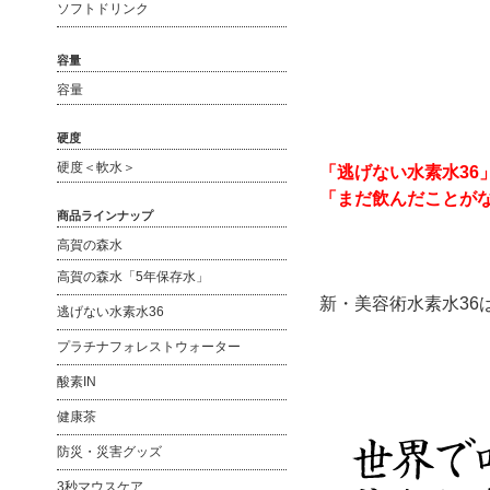
ソフトドリンク
容量
容量
硬度
硬度＜軟水＞
「逃げない水素水36
「まだ飲んだことが
商品ラインナップ
高賀の森水
高賀の森水「5年保存水」
新・美容術水素水36
逃げない水素水36
プラチナフォレストウォーター
酸素IN
健康茶
防災・災害グッズ
3秒マウスケア