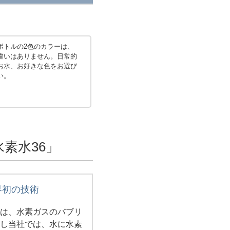
ボトルの2色のカラーは、
違いはありません。日常的
お水、お好きな色をお選び
い。
素水36」
界初の技術
法は、水素ガスのバブリ
かし当社では、水に水素