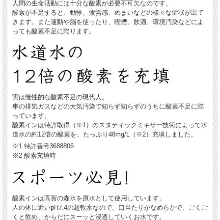
人間の生命活動には十分な酸素が必要不可欠なのです。
酸素が不足すると、動悸、疲労感、めまいなどの様々な症状が出て
きます。また運動や脳を使ったり、喫煙、飲酒、環境汚染などによ
っても酸素不足に陥ります。
実は慢性的な酸素不足の現代人。
車の排気ガスなどの大気汚染で知らず知らずのうちに酸素不足に陥
っています。
酸素インは特許取得（※1）のスタティックミキサー技術によって水
道水の約12倍の酸素を、たっぷり48mg/L（※2）充填しました。
※1 特許番号3688806
※2 酸素充填時
酸素インは高賀の森水を原水として使用しています。
人の体に近いpH7.4の超軟水なので、口当たりがなめらかで、ごくご
くと飲め、からだにスーッと浸透していくお水です。